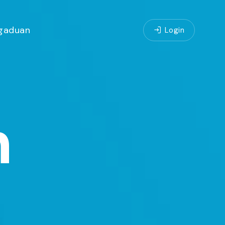
gaduan
Login
n