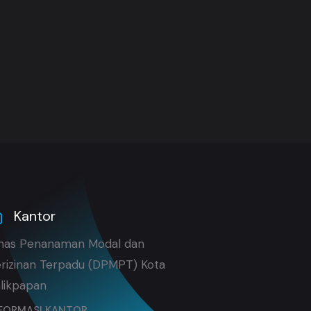
Kantor
nas Penanaman Modal dan
rizinan Terpadu (DPMPT) Kota
likpapan
FORMASI KANTOR