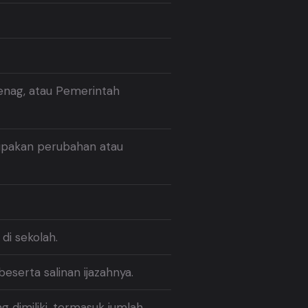
enag, atau Pemerintah
rupakan perubahan atau
di sekolah.
eserta salinan ijazahnya.
 dimiliki, termasuk jumlah