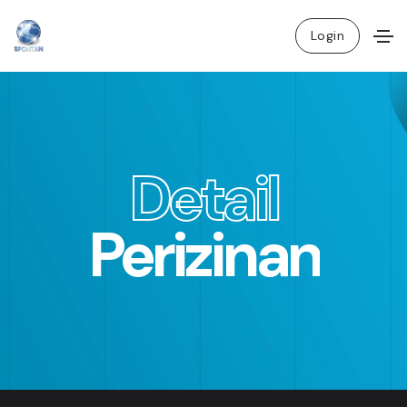
Login
D
e
t
a
i
l
Perizinan