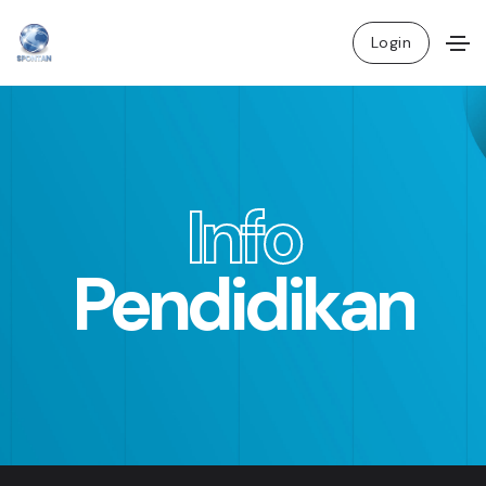
Login
I
n
f
o
Pendidikan